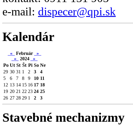
e-mail:
dispecer@qpi.sk
Kalendár
«
Február
»
«
2024
»
Po
Ut
St
Št
Pi
So
Ne
29
30
31
1
2
3
4
5
6
7
8
9
10
11
12
13
14
15
16
17
18
19
20
21
22
23
24
25
26
27
28
29
1
2
3
Stavebné mechanizmy