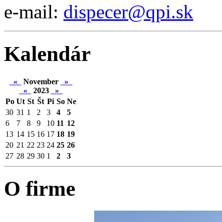
e-mail:
dispecer@qpi.sk
Kalendár
«
November
»
«
2023
»
Po
Ut
St
Št
Pi
So
Ne
30
31
1
2
3
4
5
6
7
8
9
10
11
12
13
14
15
16
17
18
19
20
21
22
23
24
25
26
27
28
29
30
1
2
3
O firme