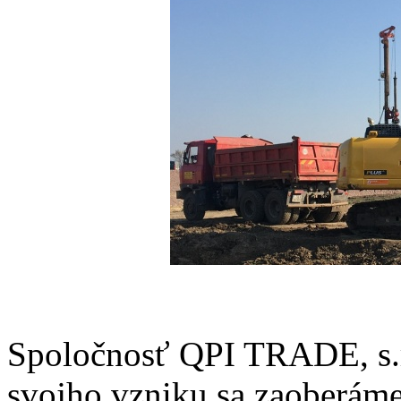
Spoločnosť QPI TRADE, s.r
svojho vzniku sa zaoberám