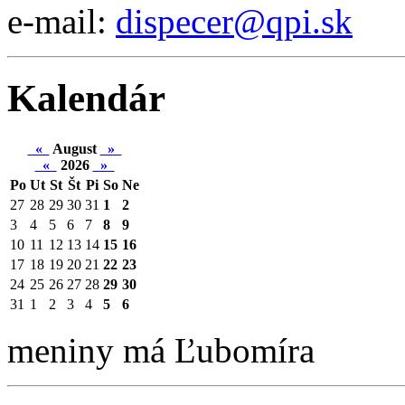
e-mail:
dispecer@qpi.sk
Kalendár
«
August
»
«
2026
»
Po
Ut
St
Št
Pi
So
Ne
27
28
29
30
31
1
2
3
4
5
6
7
8
9
10
11
12
13
14
15
16
17
18
19
20
21
22
23
24
25
26
27
28
29
30
31
1
2
3
4
5
6
meniny má Ľubomíra