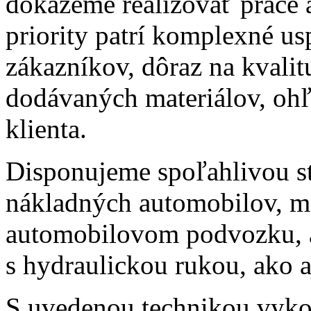
dokážeme realizovať práce a
priority patrí komplexné u
zákazníkov, dôraz na kvalit
dodávaných materiálov, oh
klienta.
Disponujeme spoľahlivou s
nákladných automobilov, m
automobilovom podvozku, a
s hydraulickou rukou, ako a
S uvedenou technikou vyk